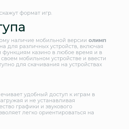
искажут формат игр.
тупа
тому наличие мобильной версии
олимп
а для различных устройств, включая
м функциям казино в любое время и в
 своем мобильном устройстве и ввести
упно для скачивания на устройствах
ечивает удобный доступ к играм в
загружая и не устанавливая
ество графики и звукового
зволяет легко ориентироваться на