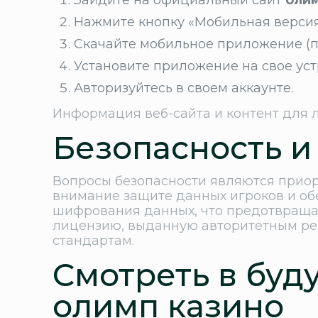
Зайдите на официальный сайт
олим
tus
tus
Нажмите кнопку «Мобильная версия
ganancias.
ganancias.
Gonzo
Gonzo
Скачайте мобильное приложение (п
Treasure
Treasure
Установите приложение на свое уст
Hunt
Hunt
Bono
Bono
Авторизуйтесь в своем аккаунте.
De
De
Информация веб-сайта и контент для 
Bienvenida
Bienvenida
Безопасность и
Вопросы безопасности являются приор
внимание защите данных игроков и об
шифрования данных, что предотвращае
лицензию, выданную авторитетным ре
стандартам.
Смотреть в буд
олимп казино