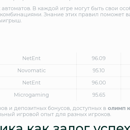
 автоматов. В каждой игре могут быть свои ос
комбинациями. Знание этих правил поможет 
выигрыш.
NetEnt
96.09
Novomatic
95.10
NetEnt
96.00
Microgaming
95.65
в и депозитных бонусов, доступных в
олимп 
ный игровой опыт для разных игроков.
ика как залог успе