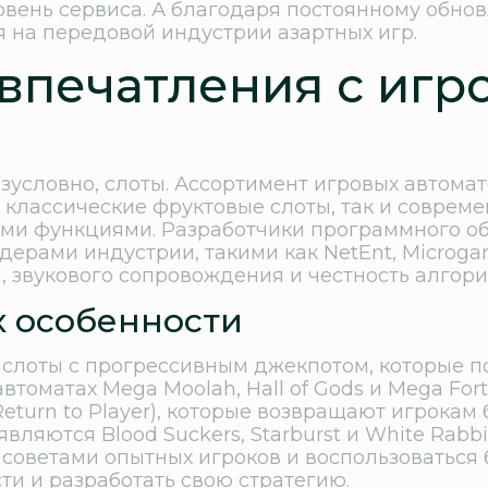
вень сервиса. А благодаря постоянному обно
я на передовой индустрии азартных игр.
впечатления с игр
езусловно, слоты. Ассортимент игровых автома
к классические фруктовые слоты, так и совре
и функциями. Разработчики программного об
рами индустрии, такими как NetEnt, Microgami
, звукового сопровождения и честность алгор
х особенности
 слоты с прогрессивным джекпотом, которые 
автоматах Mega Moolah, Hall of Gods и Mega For
eturn to Player), которые возвращают игрокам
ляются Blood Suckers, Starburst и White Rabbi
 советами опытных игроков и воспользоватьс
ти и разработать свою стратегию.