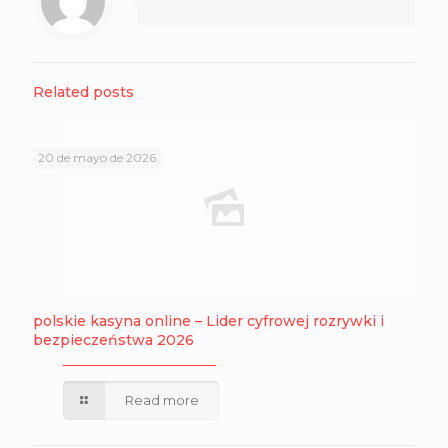
Resultado
Resultado
loterÃ­
loterÃ­
a
a
de
de
Related posts
concepciÃ³n.
concepciÃ³n.
Ruleta
Ruleta
Europea
Europea
20 de mayo de 2026
Sin
Sin
Deposito
Deposito
La
La
tragamonedas
tragamonedas
Glam
Glam
Life
Life
es
es
un
un
polskie kasyna online – Lider cyfrowej rozrywki i
juego
juego
bezpieczeństwa 2026
de
de
5
5
carretes
carretes
y
y
Read more
25
25
lÃ­
lÃ­