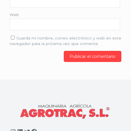
Casino
Casino
Rabassada
Rabassada
Web
Guarda mi nombre, correo electrónico y web en este
navegador para la próxima vez que comente.