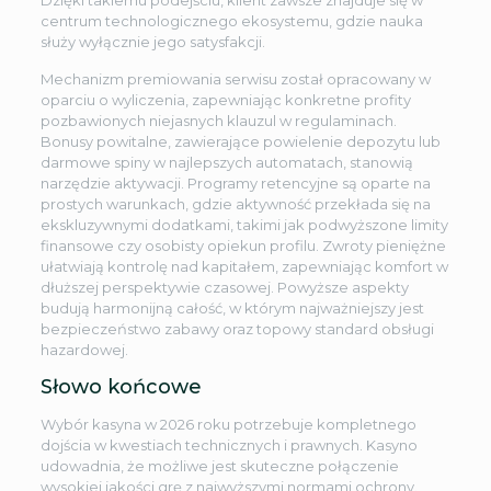
Dzięki takiemu podejściu, klient zawsze znajduje się w
a
a
centrum technologicznego ekosystemu, gdzie nauka
sus
sus
służy wyłącznie jego satysfakcji.
clientes
clientes
Mechanizm premiowania serwisu został opracowany w
una
una
oparciu o wyliczenia, zapewniając konkretne profity
experiencia
experiencia
pozbawionych niejasnych klauzul w regulaminach.
de
de
Bonusy powitalne, zawierające powielenie depozytu lub
juego
juego
darmowe spiny w najlepszych automatach, stanowią
completa.
completa.
narzędzie aktywacji. Programy retencyjne są oparte na
prostych warunkach, gdzie aktywność przekłada się na
Casino Sin
Casino Sin
En
En
ekskluzywnymi dodatkami, takimi jak podwyższone limity
Deposito
Deposito
cuanto
cuanto
finansowe czy osobisty opiekun profilu. Zwroty pieniężne
Apple Pay
Apple Pay
a
a
ułatwiają kontrolę nad kapitałem, zapewniając komfort w
la
la
dłuższej perspektywie czasowej. Powyższe aspekty
apariencia,
apariencia,
budują harmonijną całość, w którym najważniejszy jest
estos
estos
bezpieczeństwo zabawy oraz topowy standard obsługi
chips
chips
hazardowej.
tambiÃ©n
tambiÃ©n
se
se
Słowo końcowe
parecen
parecen
mÃ¡s
mÃ¡s
Wybór kasyna w 2026 roku potrzebuje kompletnego
a
a
dojścia w kwestiach technicznych i prawnych. Kasyno
los
los
udowadnia, że możliwe jest skuteczne połączenie
chips
chips
wysokiej jakości grę z najwyższymi normami ochrony.