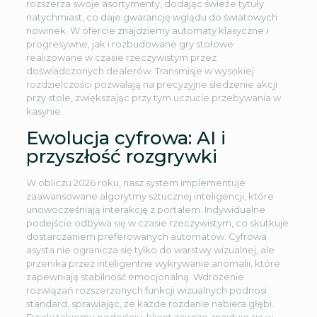
rozszerza swoje asortymenty, dodając świeże tytuły
Casino,
Casino,
natychmiast, co daje gwarancję wglądu do światowych
ese
ese
nowinek. W ofercie znajdziemy automaty klasyczne i
sitio
sitio
progresywne, jak i rozbudowane gry stołowe
de
de
realizowane w czasie rzeczywistym przez
casino
casino
doświadczonych dealerów. Transmisje w wysokiej
que
que
rozdzielczości pozwalają na precyzyjne śledzenie akcji
me
me
przy stole, zwiększając przy tym uczucie przebywania w
complace
complace
kasynie.
informar
informar
es
es
Ewolucja cyfrowa: AI i
uno
uno
przyszłość rozgrywki
de
de
mis
mis
sitios
sitios
W obliczu 2026 roku, nasz system implementuje
de
de
zaawansowane algorytmy sztucznej inteligencji, które
casino
casino
unowocześniają interakcję z portalem. Indywidualne
aprobados
aprobados
podejście odbywa się w czasie rzeczywistym, co skutkuje
sin
sin
dostarczaniem preferowanych automatów. Cyfrowa
GamStop
GamStop
asysta nie ogranicza się tylko do warstwy wizualnej, ale
mejor
mejor
przenika przez inteligentne wykrywanie anomalii, które
calificados
calificados
zapewniają stabilność emocjonalną. Wdrożenie
que
que
rozwiązań rozszerzonych funkcji wizualnych podnosi
siempre
siempre
standard, sprawiając, że każde rozdanie nabiera głębi.
garantiza
garantiza