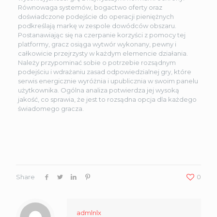
de
de
Równowaga systemów, bogactwo oferty oraz
arcilla
arcilla
doświadczone podejście do operacji pieniężnych
con
con
podkreślają markę w zespole dowódców obszaru.
moldes
moldes
Postanawiając się na czerpanie korzyści z pomocy tej
de
de
platformy, gracz osiąga wytwór wykonany, pewny i
aspecto
aspecto
całkowicie przejrzysty w każdym elemencie działania.
decente,
decente,
Należy przypominać sobie o potrzebie rozsądnym
incrustaciones
incrustaciones
podejściu i wdrażaniu zasad odpowiedzialnej gry, które
similares
similares
serwis energicznie wyróżnia i upublicznia w swoim panelu
y
y
użytkownika. Ogólna analiza potwierdza jej wysoką
diseÃ±os
diseÃ±os
jakość, co sprawia, że jest to rozsądna opcja dla każdego
de
de
świadomego gracza.
bordes
bordes
multicolores.
multicolores.
Los
Los
botes
botes
progresivos
progresivos
pueden
pueden
Share
0
pagar
pagar
varios
varios
millones.
millones.
admlnlx