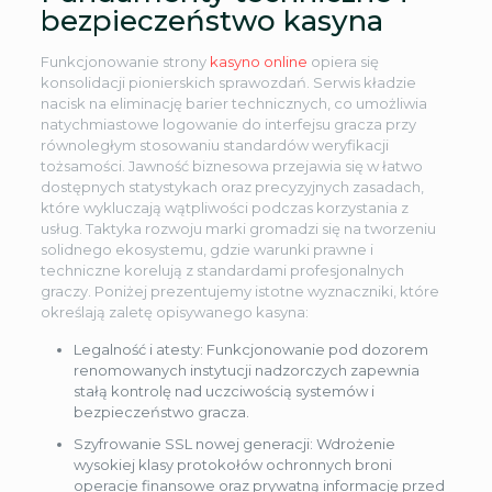
quÃ©
quÃ©
bezpieczeństwo kasyna
tan
tan
bien
bien
Funkcjonowanie strony
kasyno online
opiera się
le
le
konsolidacji pionierskich sprawozdań. Serwis kładzie
estÃ¡
estÃ¡
nacisk na eliminację barier technicznych, co umożliwia
yendo
yendo
natychmiastowe logowanie do interfejsu gracza przy
a
a
równoległym stosowaniu standardów weryfikacji
su
su
tożsamości. Jawność biznesowa przejawia się w łatwo
casino.
casino.
dostępnych statystykach oraz precyzyjnych zasadach,
Slots
Slots
które wykluczają wątpliwości podczas korzystania z
Online
Online
usług. Taktyka rozwoju marki gromadzi się na tworzeniu
Apuesta
Apuesta
solidnego ekosystemu, gdzie warunki prawne i
Minima
Minima
:
:
techniczne korelują z standardami profesjonalnych
Si
Si
graczy. Poniżej prezentujemy istotne wyznaczniki, które
no
no
określają zaletę opisywanego kasyna:
vuelves
vuelves
a
a
Legalność i atesty: Funkcjonowanie pod dozorem
realizar
realizar
renomowanych instytucji nadzorczych zapewnia
la
la
stałą kontrolę nad uczciwością systemów i
actividad,
actividad,
bezpieczeństwo gracza.
la
la
cuenta
cuenta
Szyfrowanie SSL nowej generacji: Wdrożenie
se
se
wysokiej klasy protokołów ochronnych broni
suspenderÃ¡.
suspenderÃ¡.
operacje finansowe oraz prywatną informację przed