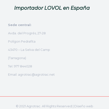
Importador LOVOL en España
Sede central:
Avda. del Progrés, 27-28
Polígon Pedrafita
43470 – La Selva del Camp
(Tarragona)
Tel. 977 844028
Email: agrotrac@agrotrac.net
© 2021 Agrotrac. All Rights Reserved | Diseño web