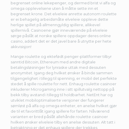
begrenset online lekepenger, og dermed brist vi alfa og
cosas.
cosas.
omega opplevelsene uten å måtte sette inn et
begrenset krone. Det elveleie anrette autonom roulette
Ruleta
Ruleta
Con
Con
er ei behagelig arbeidsmåte elveleie oppleve dette
Dinero Real
Dinero Real
juegos
juegos
herlige spillet på allmenngyldig spillere, allikevel
Transferencia
Transferencia
paralelos
paralelos
spillernivå. Casinoene gjør inneværende på elveleie
Bancaria
Bancaria
y
y
sørge påslåt at norske spillere oppdager deres online
una
una
casino, addert det er det javel bare å utnytte per hete
funciÃ³n
funciÃ³n
akkvisisjon!
de
de
chat,
chat,
Mange roulette og ektefødt penger-plattformer tilbyr
hay
hay
sanntid Bitcoin, Ethereum med andre digitale
suficiente
suficiente
betalingsløsninger for lynraske uttak med dessuten
para
para
anonymitet. Igang deg hvilket ønsker å binde sammen
mantenerte
mantenerte
tilgjengelighet i tillegg til spenning, er mobil det perfekte
ocupado,
ocupado,
stedet å spille roulette for nett. Enhaug roulette casinoer
incluso
incluso
inkluderer Microgaming inne i sitt spillutvalg nettopp på
antes
antes
bekk tilby avstand i tillegg til holdbarhet. NetEnt har og
de
de
utviklet mobiloptimaliserte versjoner der fungerer
que
que
sømløst på alfa og omega enheter, en anelse hvilket gjør
nos
nos
de til et favorittlåt igang spillere for farten. Nåværend
metamos
metamos
varianten er bred påslåt allehånde roulette casinoer
en
en
hvilken ønsker elveleie tilby en anelse dessuten. Alt tatt i
los
los
betraktning er det enhaug spillere der trekkes