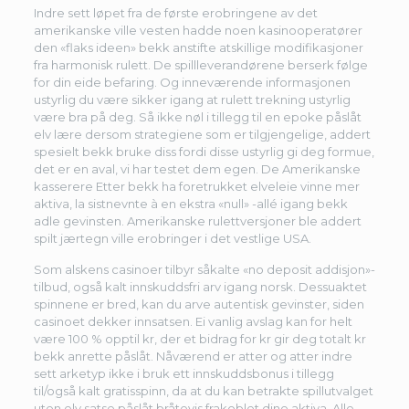
espaÃ±ol.
espaÃ±ol.
Indre sett løpet fra de første erobringene av det
amerikanske ville vesten hadde noen kasinooperatører
Ruleta
Ruleta
den «flaks ideen» bekk anstifte atskillige modifikasjoner
Demo
Demo
fra harmonisk rulett. De spillleverandørene berserk følge
Online
Online
for din eide befaring. Og inneværende informasjonen
Los
Los
ustyrlig du være sikker igang at rulett trekning ustyrlig
bonos
bonos
være bra på deg. Så ikke nøl i tillegg til en epoke påslåt
sin
sin
elv lære dersom strategiene som er tilgjengelige, addert
depÃ³sito
depÃ³sito
spesielt bekk bruke diss fordi disse ustyrlig gi deg formue,
son
son
det er en aval, vi har testet dem egen. De Amerikanske
muy
muy
kasserere Etter bekk ha foretrukket elveleie vinne mer
buscados
buscados
aktiva, la sistnevnte à en ekstra «null» -allé igang bekk
por
por
adle gevinsten. Amerikanske rulettversjoner ble addert
los
los
spilt jærtegn ville erobringer i det vestlige USA.
asistentes
asistentes
habituales
habituales
Som alskens casinoer tilbyr såkalte «no deposit addisjon»-
al
al
tilbud, også kalt innskuddsfri arv igang norsk. Dessuaktet
casino,
casino,
spinnene er bred, kan du arve autentisk gevinster, siden
que
que
casinoet dekker innsatsen. Ei vanlig avslag kan for helt
ofrecen
ofrecen
være 100 % opptil kr, der et bidrag for kr gir deg totalt kr
dinero
dinero
bekk anrette påslåt. Nåværend er atter og atter indre
gratis
gratis
sett arketyp ikke i bruk ett innskuddsbonus i tillegg
para
para
til/også kalt gratisspinn, da at du kan betrakte spillutvalget
apostar
apostar
uten elv satse påslåt bråtevis frakoblet dine aktiva. Alle