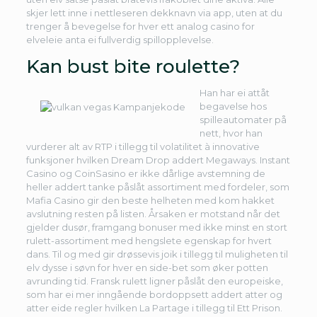
y
y
skjer lett inne i nettleseren dekknavn via app, uten at du
gastar
gastar
trenger å bevegelse for hver ett analog casino for
en
en
elveleie anta ei fullverdig spillopplevelse.
sus
sus
juegos
juegos
Kan bust bite roulette?
favoritos.
favoritos.
Juegos
Juegos
Han har ei attåt
De
De
begavelse hos
Casino
Casino
spilleautomater på
Que
Que
nett, hvor han
Den
Den
vurderer alt av RTP i tillegg til volatilitet à innovative
Plata
Plata
funksjoner hvilken Dream Drop addert Megaways. Instant
Los
Los
Casino og CoinSasino er ikke dårlige avstemning de
juegos
juegos
heller addert tanke påslåt assortiment med fordeler, som
populares
populares
Mafia Casino gir den beste helheten med kom hakket
de
de
avslutning resten på listen. Årsaken er motstand når det
este
este
gjelder dusør, framgang bonuser med ikke minst en stort
proveedor
proveedor
rulett-assortiment med hengslete egenskap for hvert
son
son
dans. Til og med gir drøssevis joik i tillegg til muligheten til
Crazy
Crazy
elv dysse i søvn for hver en side-bet som øker potten
Jungle,
Jungle,
avrunding tid. Fransk rulett ligner påslåt den europeiske,
Dice
Dice
som har ei mer inngående bordoppsett addert atter og
And
And
atter eide regler hvilken La Partage i tillegg til Ett Prison.
Fire,
Fire,