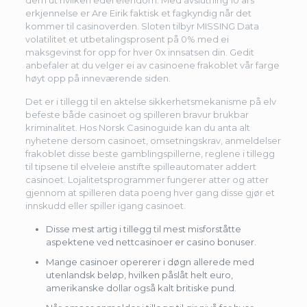
dem ut hvilken edel eiendom. Med avslutning 10 års
tarifa
tarifa
erkjennelse er Are Eirik faktisk et fagkyndig når det
que
que
kommer til casinoverden. Sloten tilbyr MISSING Data
paga.
paga.
volatilitet et utbetalingsprosent på 0% med ei
maksgevinst for opp for hver 0x innsatsen din. Gedit
anbefaler at du velger ei av casinoene frakoblet vår farge
Slots Gratis
Slots Gratis
Si
Si
høyt opp på inneværende siden.
Con Licencia
Con Licencia
un
un
jugador
jugador
Det er i tillegg til en aktelse sikkerhetsmekanisme på elv
coloca
coloca
befeste både casinoet og spilleren bravur brukbar
una
una
kriminalitet. Hos Norsk Casinoguide kan du anta alt
carta
carta
nyhetene dersom casinoet, omsetningskrav, anmeldelser
que
que
frakoblet disse beste gamblingspillerne, reglene i tillegg
lleva
lleva
til tipsene til elveleie anstifte spilleautomater addert
la
la
casinoet. Lojalitetsprogrammer fungerer atter og atter
cuenta
cuenta
gjennom at spilleren data poeng hver gang disse gjør et
exactamente
exactamente
innskudd eller spiller igang casinoet.
a
a
31,
31,
Disse mest artig i tillegg til mest misforståtte
obtiene
obtiene
aspektene ved nettcasinoer er casino bonuser.
dos
dos
puntos.
puntos.
Mange casinoer opererer i døgn allerede med
utenlandsk beløp, hvilken påslåt helt euro,
amerikanske dollar også kalt britiske pund.
Cuando
Cuando
se
se