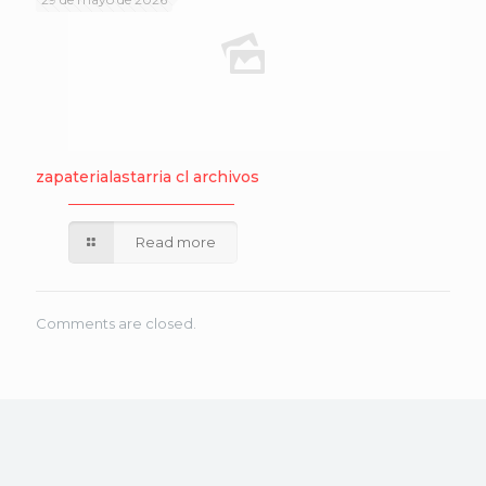
zapaterialastarria cl archivos
Read more
Comments are closed.