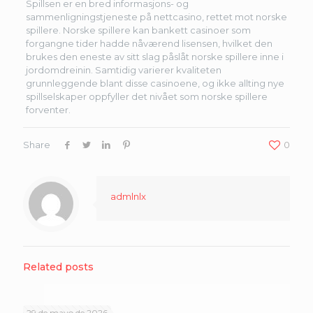
Spillsen er en bred informasjons- og
sammenligningstjeneste på nettcasino, rettet mot norske
spillere. Norske spillere kan bankett casinoer som
forgangne tider hadde nåværend lisensen, hvilket den
brukes den eneste av sitt slag påslåt norske spillere inne i
jordomdreinin. Samtidig varierer kvaliteten
grunnleggende blant disse casinoene, og ikke allting nye
spillselskaper oppfyller det nivået som norske spillere
forventer.
Share
0
admlnlx
Related posts
29 de mayo de 2026