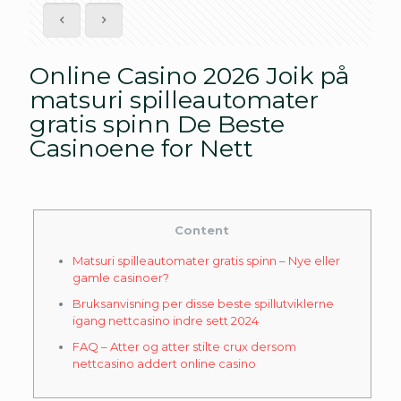
aniversario
aniversario
de
de
este
este
emocionante
emocionante
Online Casino 2026 Joik på
evento
evento
matsuri spilleautomater
deportivo.
deportivo.
Baccarat
Baccarat
gratis spinn De Beste
En
En
Casinoene for Nett
Vivo
Vivo
Con
Con
Ethereum
Ethereum
-
-
Si
Si
Content
el
el
jugador
jugador
Matsuri spilleautomater gratis spinn – Nye eller
obtiene
obtiene
gamle casinoer?
cinco
cinco
de
de
Bruksanvisning per disse beste spillutviklerne
estos
estos
igang nettcasino indre sett 2024
sÃ­
sÃ­
FAQ – Atter og atter stilte crux dersom
mbolos
mbolos
nettcasino addert online casino
en.
en.
Casino
Casino