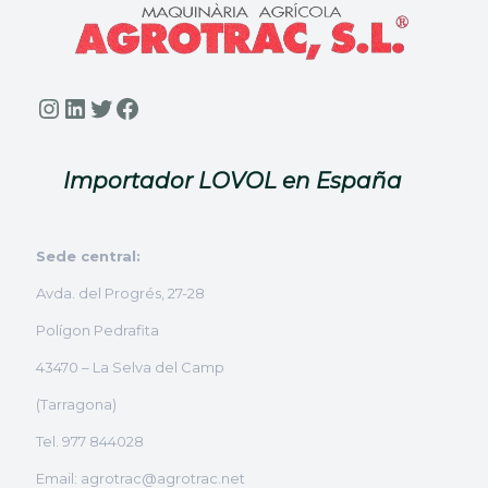
Instagram
LinkedIn
Twitter
Facebook
Importador LOVOL en España
Sede central:
Avda. del Progrés, 27-28
Polígon Pedrafita
43470 – La Selva del Camp
(Tarragona)
Tel. 977 844028
Email: agrotrac@agrotrac.net