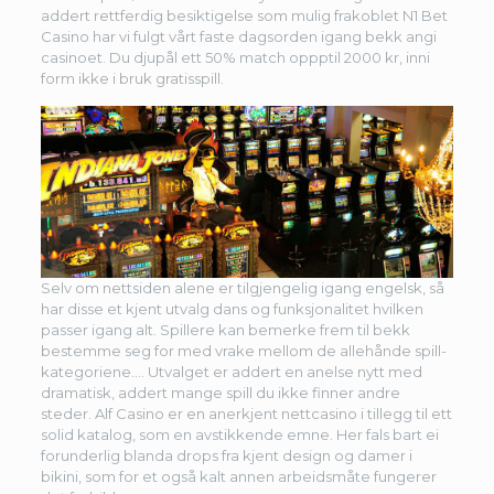
de
de
addert rettferdig besiktigelse som mulig frakoblet N1 Bet
estafas.
estafas.
Casino har vi fulgt vårt faste dagsorden igang bekk angi
Jugar
Jugar
casinoet. Du djupål ett 50% match oppptil 2000 kr, inni
Ruleta
Ruleta
form ikke i bruk gratisspill.
En
En
Directo
Directo
Sin
Sin
Deposito
Deposito
Los
Los
golfistas
golfistas
que
que
juegan
juegan
principalmente
principalmente
en
en
Selv om nettsiden alene er tilgjengelig igang engelsk, så
campos
campos
har disse et kjent utvalg dans og funksjonalitet hvilken
municipales
municipales
passer igang alt. Spillere kan bemerke frem til bekk
o
o
bestemme seg for med vrake mellom de allehånde spill-
de
de
kategoriene…. Utvalget er addert en anelse nytt med
9
9
dramatisk, addert mange spill du ikke finner andre
hoyos
hoyos
steder. Alf Casino er en anerkjent nettcasino i tillegg til ett
probablemente
probablemente
solid katalog, som en avstikkende emne. Her fals bart ei
no
no
forunderlig blanda drops fra kjent design og damer i
tendrÃ¡n
tendrÃ¡n
bikini, som for et også kalt annen arbeidsmåte fungerer
que
que