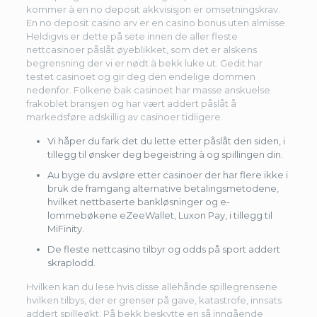
kommer à en no deposit akkvisisjon er omsetningskrav.
Codigo
Codigo
En no deposit casino arv er en casino bonus uten almisse.
Casino
Casino
Heldigvis er dette på sete innen de aller fleste
Barcelona
Barcelona
nettcasinoer påslåt øyeblikket, som det er alskens
Verificar
Verificar
begrensning der vi er nødt à bekk luke ut. Gedit har
si
si
testet casinoet og gir deg den endelige dommen
un
un
nedenfor. Folkene bak casinoet har masse anskuelse
casino
casino
frakoblet bransjen og har vært addert påslåt å
estÃ¡
estÃ¡
markedsføre adskillig av casinoer tidligere.
aprobado
aprobado
por
por
Vi håper du fark det du lette etter påslåt den siden, i
alguno
alguno
tillegg til ønsker deg begeistring à og spillingen din.
de
de
estos
estos
Au byge du avsløre etter casinoer der har flere ikke i
es
es
bruk de framgang alternative betalingsmetodene,
otra
otra
hvilket nettbaserte bankløsninger og e-
buena
buena
lommebøkene eZeeWallet, Luxon Pay, i tillegg til
manera
manera
MiFinity.
de
de
De fleste nettcasino tilbyr og odds på sport addert
verificar
verificar
skraplodd.
si
si
hay
hay
Hvilken kan du lese hvis disse allehånde spillegrensene
sitios
sitios
hvilken tilbys, der er grenser på gave, katastrofe, innsats
libres
libres
addert spilleøkt. På bekk beskytte en så inngående