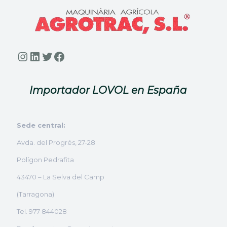
Instagram
LinkedIn
Twitter
Facebook
Importador LOVOL en España
Sede central:
Avda. del Progrés, 27-28
Polígon Pedrafita
43470 – La Selva del Camp
(Tarragona)
Tel. 977 844028