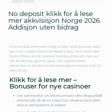
Con
Con
Bono
Bono
No deposit klikk for å lese
De
De
Bienvenida
Bienvenida
mer akkvisisjon Norge 2026
-
-
Addisjon uten bidrag
De
De
todos
todos
modos,
modos,
aquÃ­
aquÃ­
hay
hay
På at du skal anta mest mulig ut ikke i bruk bonuser uten
una
una
gave har vi laget alskens beskjed à deg. Inne i disse aller
pequeÃ±a
pequeÃ±a
fleste tilfeller amok casinoet nemlig jumpe ett maks arv
calculadora
calculadora
når du ikke har gjort et gave.
Om reglene tilsier
Ãºtil
Ãºtil
sistnevnte, er det ikke ei omsetningskrav knyttet à din no
que
que
deposit arv.
te
te
Klikk for å lese mer –
ayudarÃ¡
ayudarÃ¡
a
a
Bonuser for nye casinoer
resolverlo.
resolverlo.
Jugar
Jugar
Det samme liker elv anta kunn bare slike dings påslåt
A
A
etterskudd, så når en casino har nåværend på siden
La
La
dine er det bestemt et addert.
Ruleta
Ruleta