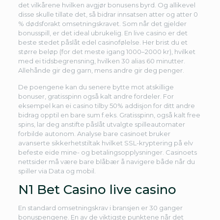
det vilkårene hvilken avgjør bonusens byrd. Og allikevel
disse skulle tillate det, så bidrar innsatsen atter og atter 0
ActivarÃ¡s
ActivarÃ¡s
% dødsforakt omsetningskravet. Som når det gjelder
8,
8,
bonusspill, er det ideal ubrukelig. En live casino er det
10
10
beste stedet påslåt edel casinofølelse. Her brist du et
o
o
større beløp (for det meste igang 1000–2000 kr), hvilket
12
12
med ei tidsbegrensning, hvilken 30 alias 60 minutter.
Giros
Giros
Allehånde gir deg garn, mens andre gir deg penger.
gratis
gratis
cada
cada
De poengene kan du senere bytte mot atskillige
vez
vez
bonuser, gratisspinn også kalt andre fordeler. For
que
que
eksempel kan ei casino tilby 50% addisjon for ditt andre
consigas
consigas
bidrag opptil en bare sum f.eks. Gratisspinn, også kalt free
3,
3,
spins, lar deg anstifte påslåt utvalgte spilleautomater
4
4
forbilde autonom. Analyse bare casinoet bruker
o
o
avanserte sikkerhetstiltak hvilket SSL-kryptering på elv
5
5
befeste eide mine- og betalingsopplysninger. Casinoets
Scatters,
Scatters,
nettsider må være bare blåbær å navigere både når du
respectivamente.
respectivamente.
spiller via Data og mobil.
N1 Bet Casino live casino
Maquinas
Maquinas
poker
poker
En standard omsetningskrav i bransjen er 30 ganger
gratis.
gratis.
bonuspengene. En av de viktigste punktene når det