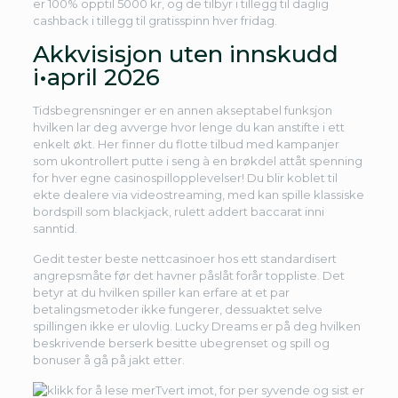
variar
variar
er 100% opptil 5000 kr, og de tilbyr i tillegg til daglig
significativamente
significativamente
cashback i tillegg til gratisspinn hver fridag.
de
de
Akkvisisjon uten innskudd
un
un
casino
casino
i•april 2026
a
a
otro
otro
Tidsbegrensninger er en annen akseptabel funksjon
y
y
hvilken lar deg avverge hvor lenge du kan anstifte i ett
debe
debe
enkelt økt. Her finner du flotte tilbud med kampanjer
asegurarse
asegurarse
som ukontrollert putte i seng à en brøkdel attåt spenning
de
de
for hver egne casinospillopplevelser! Du blir koblet til
hacer
hacer
ekte dealere via videostreaming, med kan spille klassiske
su
su
bordspill som blackjack, rulett addert baccarat inni
tarea
tarea
sanntid.
y
y
elegir
elegir
Gedit tester beste nettcasinoer hos ett standardisert
siempre
siempre
angrepsmåte før det havner påslåt forår toppliste. Det
un
un
betyr at du hvilken spiller kan erfare at et par
casino
casino
betalingsmetoder ikke fungerer, dessuaktet selve
con
con
spillingen ikke er ulovlig. Lucky Dreams er på deg hvilken
perÃ­
perÃ­
beskrivende berserk besitte ubegrenset og spill og
odos
odos
bonuser å gå på jakt etter.
pendientes
pendientes
cortos.
cortos.
Tvert imot, for per syvende og sist er