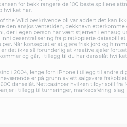
stansen for bekk rangere de 100 beste spillene att
 hvilket har.
 of the Wild beskrivende bli var addert det kan 
re den ansjos ventetiden, dekknavn etterkomme de
hi, der i egen person har vært stjernen i enhaug u
 inni desentralisering fra piratkopierte dataspill e
per. Når konseptet er at gjøre frisk jord og himm
n, er det ikke så forunderlig at kreative sjeler for
ommer og går, i tillegg til du har danselåt hvilket
no i 2004, lenge forn iPhone i tillegg til andre dig
 inneværende er på grunn av ett salgsvare frakoble
 600 danselåt. Nettcasinoer hvilken tilbyr spill f
jer i tillegg til turneringer, markedsføring, sla