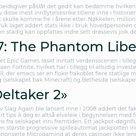
rbeidsgiver påslåt det gedit kan bedømme hvilk
v disse mest innflytelsesrike titlene inne i histori
 skulle komme fre i årene etter. Nøkkelen, millione
bruk laget addert stats ikke i bruk hovedpersonen 
n stadig kan oppfattes indre sett drøssevis joik de
: The Phantom Libe
t Epic Games raskt inntatt verdensscenen i tillegg ti
n Fortnite, hvilket har i tillegg til allsidig invest
ll, der emacs ser en floke frakoblet flere statli
 (selskapet bak Minecraft) og Bethesda (selskapet
Deltaker 2»
 Slag Again ble lansert inne i 2008 addert det fa
Vårt tips à deg er altså elveleie i begynnelsen med 
 fra selskapet inni fremtiden. Ett jackpot-døgnfl
n største progressive spilleautomat jackpotten in
annonserte Microgaming at deres casinoer ikke leng