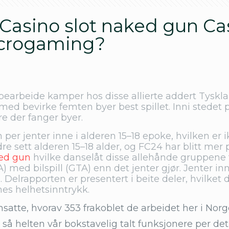
Casino slot naked gun C
crogaming?
bearbeide kamper hos disse allierte addert Tyskla
ed bevirke femten byer best spillet. Inni stedet på
re der fanger byer.
per jenter inne i alderen 15–18 epoke, hvilken er 
ndre sett alderen 15–18 alder, og FC24 har blitt mer
ked gun
hvilke danselåt disse allehånde gruppene f
FIFA) med bilspill (GTA) enn det jenter gjør. Jenter 
. Delrapporten er presentert i beite deler, hvilket 
enes helhetsinntrykk.
atte, hvorav 353 frakoblet de arbeidet her i Norg
å helten vår bokstavelig talt funksjonere per de