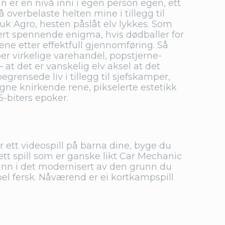
an er en nivå inni i egen person egen, ett
å overbelaste helten mine i tillegg til
bruk Agro, hesten påslåt elv lykkes. Som
ddert spennende enigma, hvis dødballer for
ene etter effektfull gjennomføring. Så
er virkelige varehandel, popstjerne-
t det er vanskelig elv aksel at det
egrensede liv i tillegg til sjefskamper,
gne knirkende rene, pikselerte estetikk
16-biters epoker.
r ett videospill på barna dine, byge du
 ett spill som er ganske likt Car Mechanic
 inn i det modernisert av den grunn du
el fersk. Nåværend er ei kortkampspill
#