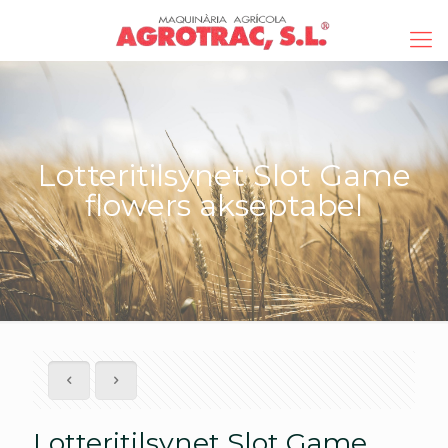
Estrategia
Estrategia
rojo
rojo
negro
negro
ruleta.
ruleta.
Ruleta
Ruleta
Relampago
Relampago
Virtual
Virtual
:
:
Hay
Hay
Lotteritilsynet Slot Game
un
un
montÃ³n
montÃ³n
flowers akseptabel
de
de
opciones,
opciones,
lo
lo
que
que
significa
significa
que
que
revisarlas
revisarlas
todas
todas
por
por
su
su
cuenta
cuenta
es
es
Lotteritilsynet Slot Game
difÃ­
difÃ­