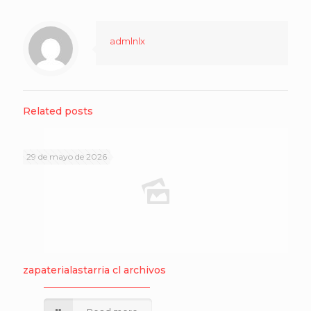
juegos
juegos
de
de
bonificaciÃ³n
bonificaciÃ³n
admlnlx
que
que
puedes
puedes
recolectar
recolectar
exclusivamente
exclusivamente
de
de
Related posts
Merodeando
Merodeando
Pantera.
Pantera.
Jugadas
Jugadas
Para
Para
29 de mayo de 2026
La
La
Ruleta
Ruleta
Electronica
Electronica
zapaterialastarria cl archivos