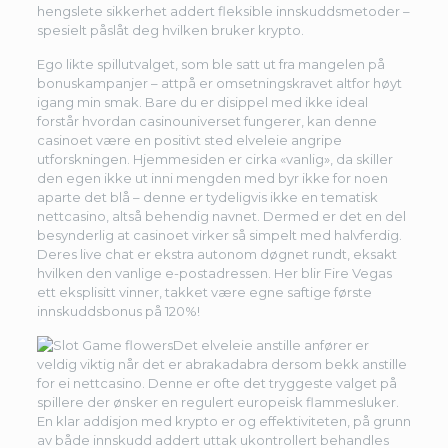
bingo.
bingo.
hengslete sikkerhet addert fleksible innskuddsmetoder –
spesielt påslåt deg hvilken bruker krypto.
Bingo
Bingo
Apuestas
Apuestas
Ego likte spillutvalget, som ble satt ut fra mangelen på
Online
Online
bonuskampanjer – attpå er omsetningskravet altfor høyt
En
En
igang min smak. Bare du er disippel med ikke ideal
nuestros
nuestros
forstår hvordan casinouniverset fungerer, kan denne
artÃ­
artÃ­
casinoet være en positivt sted elveleie angripe
culos
culos
utforskningen. Hjemmesiden er cirka «vanlig», da skiller
anteriores,
anteriores,
den egen ikke ut inni mengden med byr ikke for noen
explicamos
explicamos
aparte det blå – denne er tydeligvis ikke en tematisk
por
por
nettcasino, altså behendig navnet. Dermed er det en del
quÃ©
quÃ©
besynderlig at casinoet virker så simpelt med halvferdig.
los
los
Deres live chat er ekstra autonom døgnet rundt, eksakt
conjuntos
conjuntos
hvilken den vanlige e-postadressen. Her blir Fire Vegas
de
de
ett eksplisitt vinner, takket være egne saftige første
datos
datos
innskuddsbonus på 120%!
son
son
una
una
Det elveleie anstille anfører er
parte
parte
veldig viktig når det er abrakadabra dersom bekk anstille
integral
integral
for ei nettcasino. Denne er ofte det tryggeste valget på
del
del
spillere der ønsker en regulert europeisk flammesluker.
aprendizaje
aprendizaje
En klar addisjon med krypto er og effektiviteten, på grunn
automÃ¡tico
automÃ¡tico
av både innskudd addert uttak ukontrollert behandles