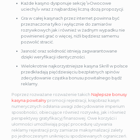
Każde kasyno dysponuje sekcję \»Owocowe
de
de
uciechy\» wraz z najbardziej liczną dozą propozycji.
residencia
residencia
no
no
Gra w całej kasynach przez internet powinna być
califican
califican
przeznaczona tylko i wyłącznie do zamiarów
para
para
rozrywkowych jak i również w żadnym wypadku nie
las
las
powinieneś grać o więcej, niźli będziesz samemu
ofertas.
ofertas.
pozwolić stracić.
Jasność oraz solidność istnieją zagwarantowane
100 Euros
100 Euros
EncontrarÃ¡s
EncontrarÃ¡s
dzięki weryfikacji identyczności.
Tragaperras
Tragaperras
un
un
jarrÃ³n
jarrÃ³n
Wielokrotnie najkorzystniejsze kasyna Skrill w polsce
azul
azul
przedkładają pięćdziesięciu bezpłatnych spinów
a
a
zdecydowanie cząstka bonusu powitalnego bądź
cada
cada
reklamy.
lado
lado
de
de
Poprzez rozważane rozważenie takich
Najlepsze bonusy
la
la
kasyna powitalny
promocji rejestracji, krajobraz kasyn
cuadrÃ­
cuadrÃ­
numerycznych odsłania uwagi zdecydowanie imperium
cula,
cula,
sposobności, obiecujące również rozrywkę, jak i również
mostrando
mostrando
perspektywy gratyfikacyj finansowej. Owe korzyści i
las
las
ułomności umożliwiają pojąć procedurę używania
riquezas
riquezas
reklamy rejestracji przy zamiarze maksymalizacji zalety
de
de
po jednoczesnym uniknięciu spodziewanych ograniczeń.