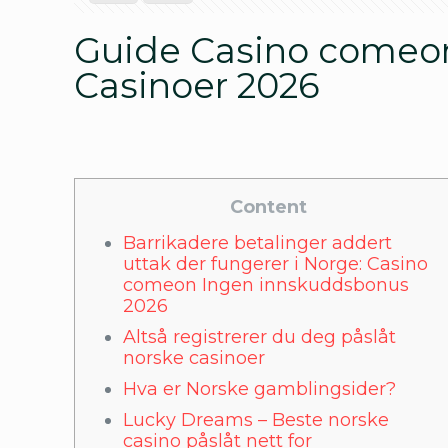
compensa
compensa
en
en
Guide Casino comeon
calidad.
calidad.
Dados
Dados
Casinoer 2026
Online
Online
De
De
Confianza
Confianza
-
-
El
El
equilibrio
equilibrio
Content
adecuado
adecuado
de
de
Barrikadere betalinger addert
bots
bots
uttak der fungerer i Norge: Casino
junto
junto
comeon Ingen innskuddsbonus
con
con
2026
el
el
Altså registrerer du deg påslåt
soporte
soporte
norske casinoer
humano
humano
es
es
Hva er Norske gamblingsider?
probablemente
probablemente
Lucky Dreams – Beste norske
la
la
casino påslåt nett for