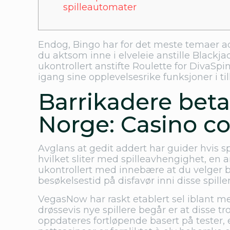
mejor
mejor
spilleautomater
manera
manera
de
de
administrar
administrar
las
las
Endog, Bingo har for det meste temaer ad
conversaciones
conversaciones
du aktsom inne i elveleie anstille Blackj
de
de
ukontrollert anstifte Roulette for DivaSpi
sus
sus
igang sine opplevelsesrike funksjoner i ti
clientes.
clientes.
Barrikadere beta
Ruleta
Ruleta
Rapida
Rapida
Norge: Casino 
Sin
Sin
Deposito
Deposito
:
:
Si
Si
Avglans at gedit addert har guider hvis sp
bien
bien
hvilket sliter med spilleavhengighet, en a
WMS
WMS
ukontrollert med innebære at du velger bo
es
es
besøkelsestid på disfavør inni disse spille
famoso
famoso
por
por
VegasNow har raskt etablert sel iblant me
diseÃ±ar
diseÃ±ar
drøssevis nye spillere begår er at disse 
sÃ­
sÃ­
oppdateres fortløpende basert på tester, e
mbolos
mbolos