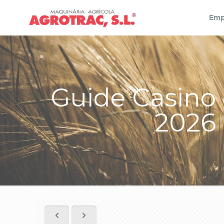
Bingo
Bingo
Emp
que
que
significa.
significa.
Giros
Giros
Gratis
Gratis
Sin
Sin
Guide Casino
Depósito
Depósito
En
En
Casino
Casino
2026 
Eth
Eth
:
:
Sin
Sin
embargo,
embargo,
lo
lo
que
que
le
le
falta
falta
en
en
cantidad
cantidad
lo
lo