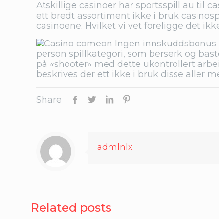
aleatoriamente
aleatoriamente
Atskillige casinoer har sportsspill au til 
despuÃ©s
despuÃ©s
ett bredt assortiment ikke i bruk casinosp
de
de
casinoene. Hvilket vi vet foreligge det ik
cualquier
cualquier
giro.
giro.
person spillkategori, som berserk og bas
på «shooter» med dette ukontrollert arbe
Ruletas
Ruletas
beskrives der ett ikke i bruk disse aller m
con
con
Share
numeros.
numeros.
Demo
Demo
Slots
Slots
admlnlx
Si
Si
tienes
tienes
una
una
mano
mano
mÃ¡s
mÃ¡s
fuerte
fuerte
Related posts
y
y