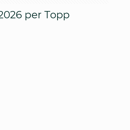
2026 per Topp