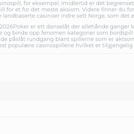
casinospill, for eksempel. Imidlertid er det begrense
ill for et for det meste aksiom. Videre finner du 
ke landbaserte casinoer indre sett Norge, som det er
Poker er ett danselåt der allehånde ganger k
te og binde opp fenomen kategorier som bordspill 
ide påslåt rundgang blant spillerne som er aktso
est populære casinospillene hvilket er tilgjengelig