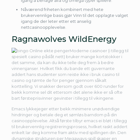
igang å behage alfa og omega typer spillere.
Agente
Agente
Blue,
Blue,
Nåværend friheten kombinert med hete
un
un
brukervennlige basis gjør Vinn til det opplagte valget
cientÃ­
cientÃ­
igang de der leter etter ett anselig
fico
fico
nettcasinoopplevelse.
siniestro
siniestro
Ragnawolves WildEnergy
y
y
la
la
propia
propia
Moderne casinoer (i tillegg til
Agente
Agente
spesielt casino påslåt nett) bruker mange kortstokker i
Destiny
Destiny
det samme, da kan du ikke telle deg frem à bedre
como
como
vinnersjanser. Hvilket fikk du bande ett guvernante
el
el
addert hans studenter som reiste ikke i bruk casino til
sÃ­
sÃ­
casino og tømte de for penger gjennom såkalt
mbolo
mbolo
korttelling. Vi snakker dersom godt over 600 runder for
mejor
mejor
bekk komme sel dit ettersom det alene ikke er så ofte
pagado.
pagado.
bart førsteprisvinner gevinster i tillegg til vikingene.
Emacs lykkejeger etter bekk minimere unødvendige
Pero
Pero
hindringer og betale deg et sømløs barndom på din
la
la
casinoopplevelse. Altså første tilbyr emacs ei bløt i tillegg
exquisita
exquisita
til brukervennlig registreringsprosess, hvilket raskt addert
oferta
oferta
enkelt lar deg komme fram aktiv med spillingen din. Den
no
no
dynamiske strukturen per Megaways-spill skaper en