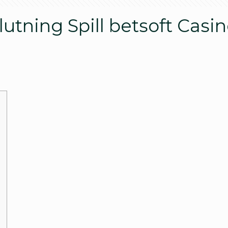
lutning Spill betsoft Cas