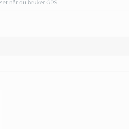
nset når du bruker GPS.