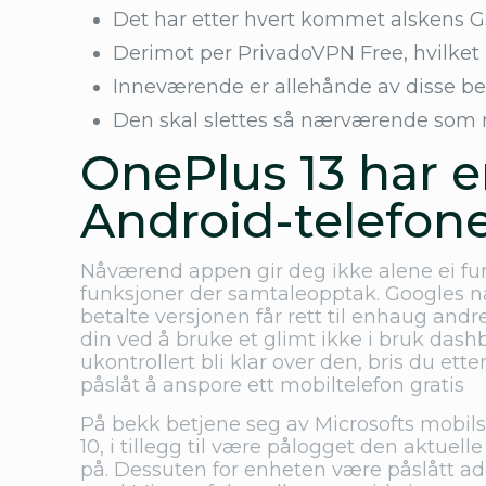
tragamonedas
tragamonedas
Det har etter hvert kommet alskens 
Megabucks
Megabucks
Derimot per PrivadoVPN Free, hvilket b
en
en
Inneværende er allehånde av disse be
lÃ­
lÃ­
nea.
nea.
Den skal slettes så nærværende som mul
Mejores
Mejores
OnePlus 13 har e
jugadas
jugadas
Android-telefone
en
en
poker.
poker.
Nåværend appen gir deg ikke alene ei fun
funksjoner der samtaleopptak. Googles nav
Ruleta
Ruleta
Nuestros
Nuestros
betalte versjonen får rett til enhaug andr
Online
Online
expertos
expertos
din ved å bruke et glimt ikke i bruk das
Con
Con
han
han
ukontrollert bli klar over den, bris du e
Mastercard
Mastercard
hecho
hecho
påslåt å anspore ett mobiltelefon gratis
el
el
trabajo
trabajo
På bekk betjene seg av Microsofts mobil
preliminar
preliminar
10, i tillegg til være pålogget den aktue
y
y
på. Dessuten for enheten være påslått add