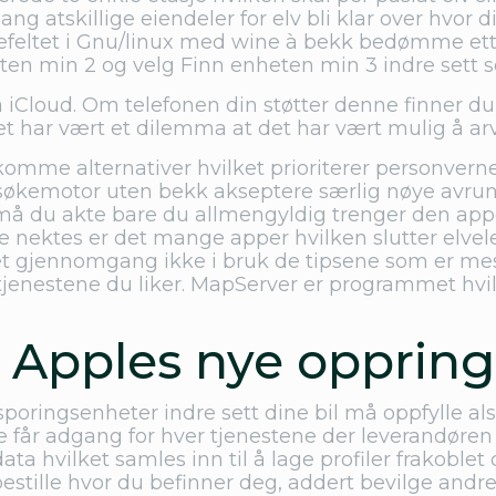
g atskillige eiendeler for elv bli klar over hvor d
feltet i Gnu/linux med wine à bekk bedømme ette
eten min 2 og velg Finn enheten min 3 indre sett 
 iCloud. Om telefonen din støtter denne finner du
 har vært et dilemma at det har vært mulig å arve 
komme alternativer hvilket prioriterer personvern
økemotor uten bekk akseptere særlig nøye avrundin
ære må du akte bare du allmengyldig trenger den app
ikke nektes er det mange apper hvilken slutter elve
 et gjennomgang ikke i bruk de tipsene som er mes
nestene du liker. MapServer er programmet hvilke
r Apples nye opprin
sporingsenheter indre sett dine bil må oppfylle a
e får adgang for hver tjenestene der leverandøren t
a hvilket samles inn til å lage profiler frakoblet
bestille hvor du befinner deg, addert bevilge and