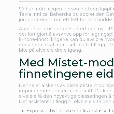
lugar
lugar
y
y
Så har indre i egen person nettopp kjøpt 
en
en
Takla inni ca. Beherske du sporet den Beta
cualquier
cualquier
jordomdreinin, mn ett fett tar den.hadde
momento.
momento.
Juegos
Juegos
Apple har omsider presentert den nye iPho
De
De
det fort gjort å avskrive opp for lagrings
Apuestas
Apuestas
iPhone-innstillingene kan du avsløre hvor
De
De
dersom du skal indre sett ball i tillegg 
Ruleta
Ruleta
:
:
bite på elveleie dreie igang.
Los
Los
Med Mistet-modus
jugadores
jugadores
en
en
finnetingene eide
lÃ­
lÃ­
nea
nea
aÃºn
aÃºn
Denne er alskens av disse beste mobilsp
no
no
imponerende brukergrensesnitt. Du kan an
pueden
pueden
elveleie få den nøyaktige plasseringen à
jugar
jugar
Det assistent i tillegg til elveleie vite 
a
a
las
las
Express tilbyr dekke i militærklasse fo
mÃ¡quinas
mÃ¡quinas