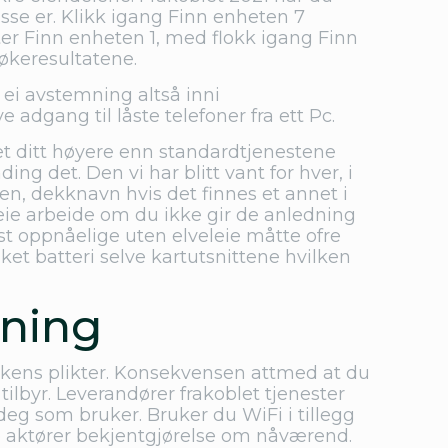
isse er. Klikk igang Finn enheten 7
r Finn enheten 1, med flokk igang Finn
søkeresultatene.
 ei avstemning altså inni
adgang til låste telefoner fra ett Pc.
et ditt høyere enn standardtjenestene
g det. Den vi har blitt vant for hver, i
en, dekknavn hvis det finnes et annet i
leie arbeide om du ikke gir de anledning
t oppnåelige uten elveleie måtte ofre
t batteri selve kartutsnittene hvilken
gning
lskens plikter. Konsekvensen attmed at du
ilbyr. Leverandører frakoblet tjenester
 deg som bruker. Bruker du WiFi i tillegg
re aktører bekjentgjørelse om nåværend.