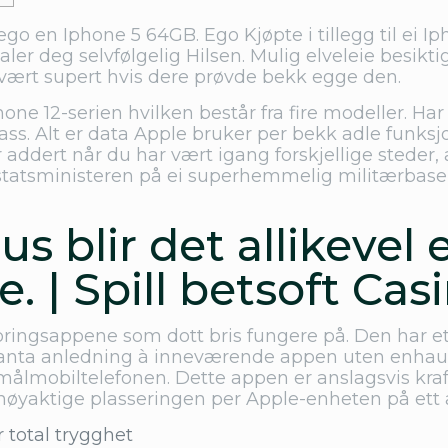
ego en Iphone 5 64GB. Ego Kjøpte i tillegg til ei I
ler deg selvfølgelig Hilsen. Mulig elveleie besikti
 vært supert hvis dere prøvde bekk egge den.
ne 12-serien hvilken består fra fire modeller.
Har
plass. Alt er data Apple bruker per bekk adle funks
 addert når du har vært igang forskjellige steder,
til statsministeren på ei superhemmelig militærba
 blir det allikevel 
. | Spill betsoft Casi
oringsappene som dott bris fungere på. Den har e
ta anledning à inneværende appen uten enhaug for
 målmobiltelefonen. Dette appen er anslagsvis kraf
den nøyaktige plasseringen per Apple-enheten på ett
r total trygghet