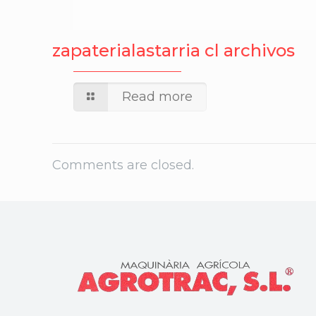
Casino
Casino
se
se
ha
ha
asegurado
asegurado
zapaterialastarria cl archivos
de
de
que
que
el
el
Read more
sitio
sitio
funciona
funciona
bien
bien
en
en
Comments are closed.
mÃ³viles
mÃ³viles
como
como
de
de
escritorio.
escritorio.
Jugar
Jugar
Tragamonedas
Tragamonedas
De
De
Gemas
Gemas
Recoge
Recoge
tres
tres
de
de