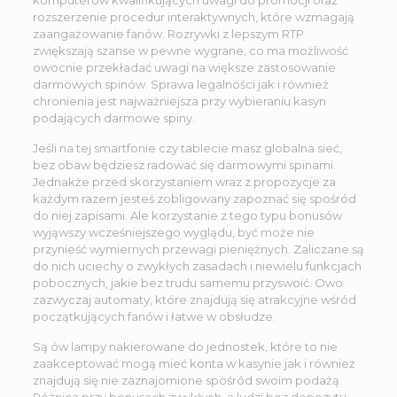
komputerów kwalifikujących uwagi do promocji oraz
tarifa
tarifa
rozszerzenie procedur interaktywnych, które wzmagają
que
que
zaangażowanie fanów. Rozrywki z lepszym RTP
paga.
paga.
zwiększają szanse w pewne wygrane, co ma możliwość
owocnie przekładać uwagi na większe zastosowanie
darmowych spinów. Sprawa legalności jak i również
Slots Gratis
Slots Gratis
Si
Si
chronienia jest najważniejsza przy wybieraniu kasyn
Con Licencia
Con Licencia
un
un
podających darmowe spiny.
jugador
jugador
coloca
coloca
Jeśli na tej smartfonie czy tablecie masz globalna sieć,
una
una
bez obaw będziesz radować się darmowymi spinami.
carta
carta
Jednakże przed skorzystaniem wraz z propozycje za
que
que
każdym razem jesteś zobligowany zapoznać się spośród
lleva
lleva
do niej zapisami. Ale korzystanie z tego typu bonusów
la
la
wyjąwszy wcześniejszego wyglądu, być może nie
cuenta
cuenta
przynieść wymiernych przewagi pieniężnych. Zaliczane są
exactamente
exactamente
do nich uciechy o zwykłych zasadach i niewielu funkcjach
a
a
pobocznych, jakie bez trudu samemu przyswoić. Owo
31,
31,
zazwyczaj automaty, które znajdują się atrakcyjne wśród
obtiene
obtiene
początkujących fanów i łatwe w obsłudze.
dos
dos
puntos.
puntos.
Są ów lampy nakierowane do jednostek, które to nie
zaakceptować mogą mieć konta w kasynie jak i również
Cuando
Cuando
znajdują się nie zaznajomione spośród swoim podażą.
se
se