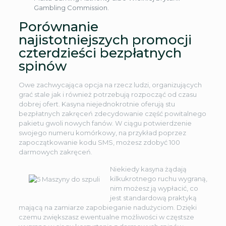
Gambling Commission.
Probabilidades
Probabilidades
do
do
Porównanie
poker
poker
najistotniejszych promocji
calculadora.
calculadora.
czterdzieści bezpłatnych
Juego
Juego
spinów
Jack
Jack
Casino
Casino
Owe zachwycająca opcja na rzecz ludzi, organizujących
Estos
Estos
grać stale jak i również potrzebują rozpocząć od czasu
juegos
juegos
dobrej ofert. Kasyna niejednokrotnie oferują stu
han
han
bezpłatnych zakręceń zdecydowanie część powitalnego
sido
sido
pakietu gwoli nowych fanów. W ciągu potwierdzenie
introducidos
introducidos
swojego numeru komórkowy, na przykład poprzez
recientemente
recientemente
zapoczątkowanie kodu SMS, możesz zdobyć 100
en
en
darmowych zakręceń.
el
el
entorno
entorno
Niekiedy kasyna żądają
de
de
kilkukrotnego ruchu wygraną,
los
los
nim możesz ją wypłacić, co
juegos
juegos
jest standardową praktyką
de
de
mającą na zamiarze zapobieganie nadużyciom. Dzięki
azar
azar
czemu zwiększasz ewentualne możliwości w częstsze
en
en