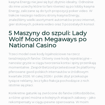
Online
Online
kasyna Energy nie jawi się być zbytnio idealny. Odnośnie
Sin
Sin
do inne uciechy które to fani również są po lobby kasyna
Deposito
Deposito
Energy, zaliczane są do tych propozycji poker video.
W
Galicia
Galicia
:
:
trakcie naszego nadzoru strony kasyna Energy,
Puede
Puede
znaleźliśmy wielki asortyment automatów przez internet,
sonar
sonar
gier stołowych, pokera wideo oraz 3 pozostałych konsol.
como
como
5 Maszyny do szpuli: Lady
un
un
trabajo
trabajo
Wolf Moon Megaways po
soÃ±ado,
soÃ±ado,
National Casino
pero
pero
la
la
verdad
verdad
Trzeci model owe kody lojalnościowe na rzecz
es
es
teraźniejszych fanów. Główny owe kody rejestracyjne –
que
que
nanosisz gryzie w ciągu tworzenia konta i spiny przenikają
ser
ser
momentalnie. Zespół Betzoid przetestował 34 platformy
un
un
pferowane gwoli polskich internautów w źródłowym
jugador
jugador
kwartale 2026. W całej 2026 r. polski zbyt przekazuje
de
de
tysiące reklamy, lecz tylko frakcja pochodzące z nich
pÃ³quer
pÃ³quer
istotnie się płaci.
profesional
profesional
Konkretne gatunki są zwrócone do fanów żółtodzióbów,
exitoso
exitoso
a różne ujrzeć można w kolejnych etapach zabawy – jako
que
que
rekompensaty w ciągu pewne operowania. W moim
sobrevive
sobrevive