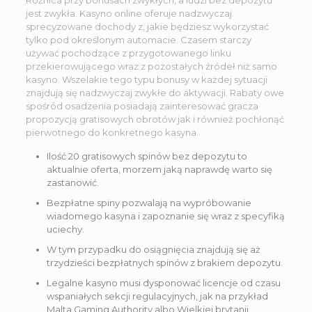
Różnica przy bonusach zwykłych, a ludzi bez depozytu
registra
registra
jest zwykła. Kasyno online oferuje nadzwyczaj
en
en
sprecyzowane dochody z, jakie będziesz wykorzystać
un
un
tylko pod określonym automacie. Czasem starczy
casino
casino
używać pochodzące z przygotowanego linku
en
en
przekierowującego wraz z pozostałych źródeł niż samo
lÃ­
lÃ­
kasyno. Wszelakie tego typu bonusy w każdej sytuacji
nea,
nea,
znajdują się nadzwyczaj zwykłe do aktywacji. Rabaty owe
puede
puede
spośród osadzenia posiadają zainteresować gracza
encontrar
encontrar
propozycją gratisowych obrotów jak i również pochłonąć
que
que
pierwotnego do konkretnego kasyna.
hay
hay
una
una
Ilość 20 gratisowych spinów bez depozytu to
oferta
oferta
aktualnie oferta, morzem jaką naprawdę warto się
de
de
zastanowić.
bienvenida
bienvenida
Bezpłatne spiny pozwalają na wypróbowanie
especial
especial
wiadomego kasyna i zapoznanie się wraz z specyfiką
exclusiva
exclusiva
uciechy.
para
para
los
los
W tym przypadku do osiągnięcia znajdują się aż
usuarios
usuarios
trzydzieści bezpłatnych spinów z brakiem depozytu.
de
de
Legalne kasyno musi dysponować licencje od czasu
iDebit.
iDebit.
wspaniałych sekcji regulacyjnych, jak na przykład
Malta Gaming Authority albo Wielkiej brytanii