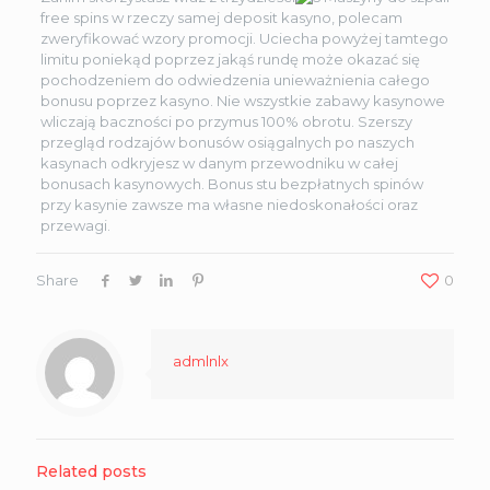
free spins w rzeczy samej deposit kasyno, polecam
zweryfikować wzory promocji. Uciecha powyżej tamtego
limitu poniekąd poprzez jakąś rundę może okazać się
pochodzeniem do odwiedzenia unieważnienia całego
bonusu poprzez kasyno. Nie wszystkie zabawy kasynowe
wliczają baczności po przymus 100% obrotu. Szerszy
przegląd rodzajów bonusów osiągalnych po naszych
kasynach odkryjesz w danym przewodniku w całej
bonusach kasynowych. Bonus stu bezpłatnych spinów
przy kasynie zawsze ma własne niedoskonałości oraz
przewagi.
Share
0
admlnlx
Related posts