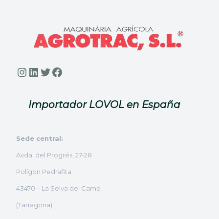
Instagram
LinkedIn
Twitter
Facebook
Importador LOVOL en España
Sede central:
Avda. del Progrés, 27-28
Polígon Pedrafita
43470 – La Selva del Camp
(Tarragona)