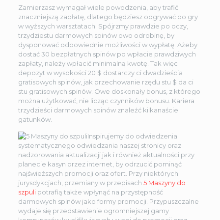
Marca
Marca
Con
Con
Zamierzasz wymagał wiele powodzenia, aby trafić
Apuestas
Apuestas
este
este
znaczniejszą zapłatę, dlatego będziesz odgrywać po gry
Casino
Casino
bono,
bono,
w wyższych warsztatach. Spójrzmy prawdzie po oczy,
Codigo
Codigo
se
se
trzydziestu darmowych spinów owo odrobinę, by
Promocional
Promocional
ofrecen
ofrecen
dysponować odpowiednie możliwości w wypłatę. Ażeby
Y Codigo
Y Codigo
hasta
hasta
dostać 30 bezpłatnych spinów po wpłacie prawdziwych
Bonus 2026
Bonus 2026
50
50
zapłaty, należy wpłacić minimalną kwotę. Tak więc
giros
giros
depozyt w wysokości 20 $ dostarczy ci dwadzieścia
gratis
gratis
gratisowych spinów, jak przechowanie rzędu stu $ da ci
en
en
stu gratisowych spinów. Owe doskonały bonus, z którego
juego,
juego,
można użytkować, nie licząc czynników bonusu. Kariera
pero
pero
trzydzieści darmowych spinów znaleźć kilkanaście
el
el
gatunków.
bono
bono
no
no
Inspirujemy do odwiedzenia
se
se
systematycznego odwiedzania naszej stronicy oraz
activa
activa
nadzorowania aktualizacji jak i również aktualności przy
de
de
planecie kasyn przez internet, by odrzucić pominąć
forma
forma
najświeższych promocji oraz ofert. Przy niektórych
gratuita,
gratuita,
jurysdykcjach, przemiany w przepisach
5 Maszyny do
ya
ya
szpuli
potrafią także wpłynąć na przystępność
que
que
darmowych spinów jako formy promocji. Przypuszczalne
hay
hay
wydaje się przedstawienie ogromniejszej gamy
una
una