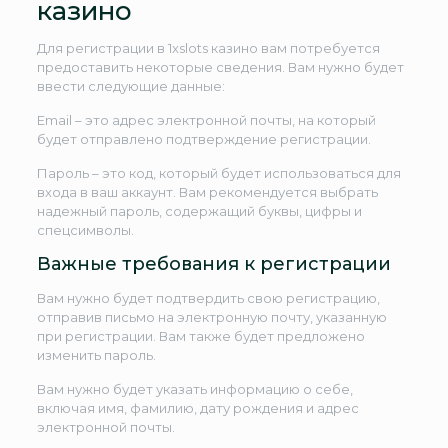
казино
Solaz
Solaz
Como
Como
Для регистрации в 1xslots казино вам потребуется
se
se
предоставить некоторые сведения. Вам нужно будет
mencionÃ³,
mencionÃ³,
ввести следующие данные:
Space
Space
Casino
Casino
Email – это адрес электронной почты, на который
es
es
будет отправлено подтверждение регистрации.
propiedad
propiedad
de
de
Пароль – это код, который будет использоваться для
STech
STech
входа в ваш аккаунт. Вам рекомендуется выбрать
Technology
Technology
надежный пароль, содержащий буквы, цифры и
UK
UK
спецсимволы.
Limited,
Limited,
Важные требования к регистрации
una
una
empresa
empresa
Вам нужно будет подтвердить свою регистрацию,
que
que
отправив письмо на электронную почту, указанную
lamentablemente
lamentablemente
при регистрации. Вам также будет предложено
no
no
изменить пароль.
opera
opera
ningÃºn
ningÃºn
Вам нужно будет указать информацию о себе,
otro
otro
включая имя, фамилию, дату рождения и адрес
sitio
sitio
электронной почты.
de
de