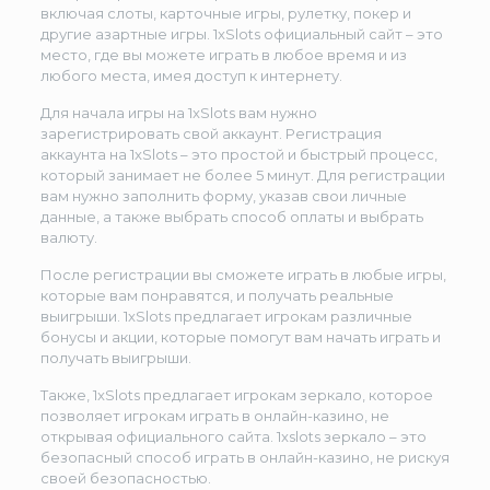
verificar
verificar
включая слоты, карточные игры, рулетку, покер и
esto.
esto.
другие азартные игры. 1xSlots официальный сайт – это
место, где вы можете играть в любое время и из
Juegos
Juegos
любого места, имея доступ к интернету.
de
de
ruletas
ruletas
Для начала игры на 1xSlots вам нужно
de
de
зарегистрировать свой аккаунт. Регистрация
casinos.
casinos.
аккаунта на 1xSlots – это простой и быстрый процесс,
который занимает не более 5 минут. Для регистрации
Casinos
Casinos
Algunos
Algunos
вам нужно заполнить форму, указав свои личные
Online
Online
de
de
данные, а также выбрать способ оплаты и выбрать
Canarias
Canarias
estos
estos
валюту.
lugares
lugares
aceptarÃ¡n
aceptarÃ¡n
После регистрации вы сможете играть в любые игры,
pagos
pagos
которые вам понравятся, и получать реальные
de
de
выигрыши. 1xSlots предлагает игрокам различные
facturas
facturas
бонусы и акции, которые помогут вам начать играть и
inmediatos
inmediatos
получать выигрыши.
para
para
Также, 1xSlots предлагает игрокам зеркало, которое
las
las
позволяет игрокам играть в онлайн-казино, не
empresas
empresas
открывая официального сайта. 1xslots зеркало – это
locales,
locales,
безопасный способ играть в онлайн-казино, не рискуя
incluidos
incluidos
своей безопасностью.
los
los