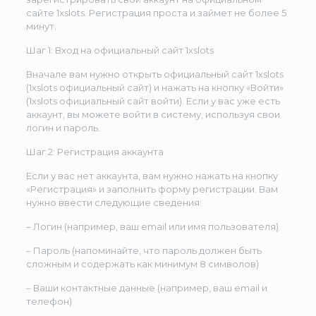
ciertamente
ciertamente
сайте 1xslots. Регистрация проста и займет не более 5
no
no
минут.
lo
lo
es.
es.
Шаг 1: Вход на официальный сайт 1xslots
La
La
Вначале вам нужно открыть официальный сайт 1xslots
pÃ¡gina
pÃ¡gina
(1xslots официальный сайт) и нажать на кнопку «Войти»
de
de
(1xslots официальный сайт войти). Если у вас уже есть
la
la
аккаунт, вы можете войти в систему, используя свои
revisiÃ³n
revisiÃ³n
логин и пароль.
de
de
Ruby
Ruby
Шаг 2: Регистрация аккаунта
Fortune
Fortune
Если у вас нет аккаунта, вам нужно нажать на кнопку
Casino.
Casino.
«Регистрация» и заполнить форму регистрации. Вам
нужно ввести следующие сведения:
Instrucciones
Instrucciones
– Логин (например, ваш email или имя пользователя)
de
de
juego
juego
– Пароль (напоминайте, что пароль должен быть
de
de
сложным и содержать как минимум 8 символов)
ruleta.
ruleta.
– Ваши контактные данные (например, ваш email и
Campeonbet
Campeonbet
телефон)
Casino
Casino