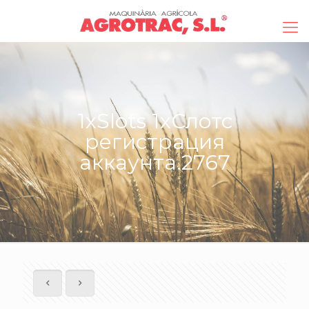
Juegos
Juegos
de
de
tragamonedas
tragamonedas
online
online
en
en
argentina.
argentina.
Mejor
Mejor
Sitio
Sitio
1xSlots 1хСлотс
Para
Para
Jugar
Jugar
регистрация
Blackjack
Blackjack
аккаунта.2767
Online
Online
:
:
AdemÃ¡s,
AdemÃ¡s,
si
si
durante
durante
estos
estos
Giros
Giros
Gratis
Gratis
vuelven
vuelven
a
a
aparecer
aparecer
3
3
o
o