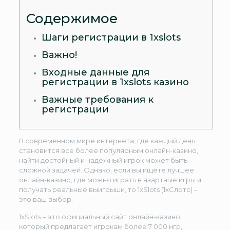
artÃ­
artÃ­
culo,
culo,
Содержимое
para
para
que
que
Шаги регистрации в 1xslots
no
no
pierda
pierda
Важно!
mucho
mucho
tiempo
tiempo
Входные данные для
buscando
buscando
регистрации в 1xslots казино
un
un
Важные требования к
casino
casino
регистрации
ETH.
ETH.
Valor
Valor
Fichas
Fichas
Ruleta
Ruleta
:
:
В современном мире интернета, где каждый день
El
El
становится все более популярным онлайн-казино,
software
software
найти достойный и надежный игрок может быть
de
de
сложной задачей. Однако, если вы ищете лучшее
monitoreo
monitoreo
онлайн-казино, где можно играть в азартные игры и
de
de
получать реальные выигрыши, то 1xSlots (1хСлотс) –
trÃ¡fico
trÃ¡fico
это ваш выбор.
puede
puede
ayudar
ayudar
1xSlots – это официальный сайт онлайн-казино,
a
a
который предлагает игрокам более 7 000 игр,